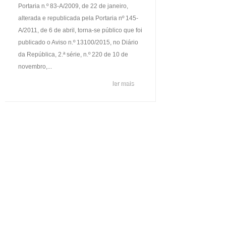
Portaria n.º 83-A/2009, de 22 de janeiro,
alterada e republicada pela Portaria nº 145-
A/2011, de 6 de abril, torna-se público que foi
publicado o Aviso n.º 13100/2015, no Diário
da República, 2.ª série, n.º 220 de 10 de
novembro,...
ler mais