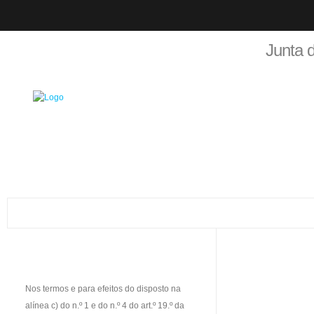
Junta 
Nos termos e para efeitos do disposto na
alínea c) do n.º 1 e do n.º 4 do art.º 19.º da